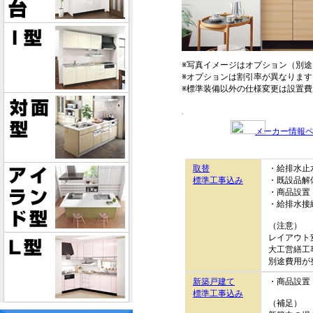
※写真イメージはオプション（別
※オプションは割引率が異なります
※標準装備以外の仕様変更は設置
メーカー情報
取替
・給排水止
標準工事込み
・既設品解
・商品設置
・給排水接
（注意）
レイアウト
大工営繕工
別途費用が
新築戸建て
・商品設置
標準工事込み
（補足）