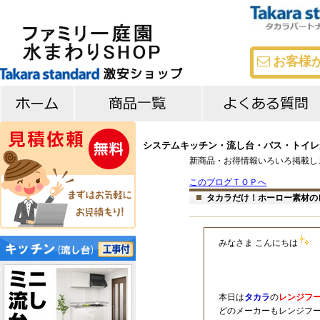
お客様
キッチン
バス
洗面台
よくある質問
メーカー比較
システムキッチン・流し台・バス・トイレが
新商品・お得情報いろいろ掲載し
このブログＴＯＰへ
タカラだけ！ホーロー素材の
みなさま こんにちは
本日は
タカラ
の
レンジフ
どのメーカーもレンジフ