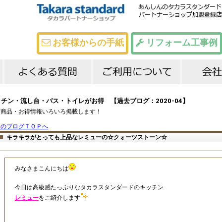
お客様からの手紙
リフォーム工事例
よくある質問
メーカー比較
工事までの流れ
お支払いについて
会社
代表
店舗
スタ
ブロ
チン・流し台・バス・トイレがお得 【過去ブログ：2020-04】
新商品・お得情報いろいろ掲載します！
このブログＴＯＰへ
キラキラがとっても上品なレミューの☆クォーツストーン☆
みなさまこんにちは
今日は高級感たっぷりなタカラスタンダードのキッチン
レミュー
をご紹介します