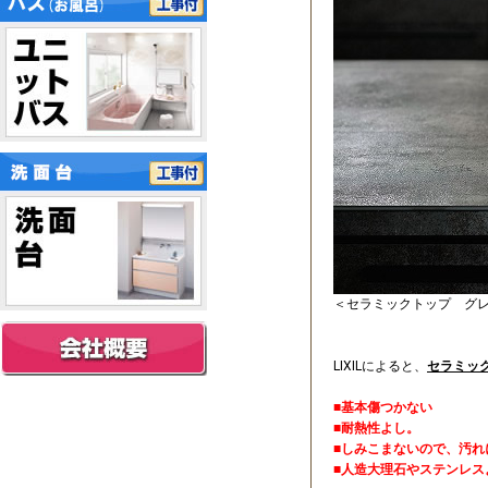
＜セラミックトップ グ
LIXILによると、
セラミッ
■基本傷つかない
■耐熱性よし。
■しみこまないので、汚れ
■人造大理石やステンレス