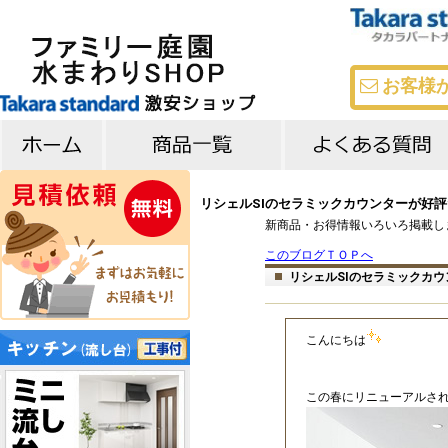
お客様
キッチン
バス
洗面台
よくある質問
メーカー比較
リシェルSIのセラミックカウンターが好
新商品・お得情報いろいろ掲載し
このブログＴＯＰへ
リシェルSIのセラミックカ
こんにちは
この春にリニューアルされた