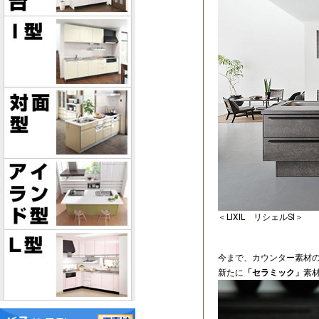
＜LIXIL リシェルSI＞
今まで、カウンター素材
新たに
「セラミック」
素